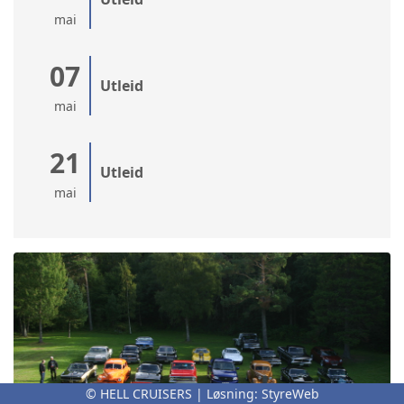
mai
07
Utleid
mai
21
Utleid
mai
© HELL CRUISERS | Løsning:
StyreWeb